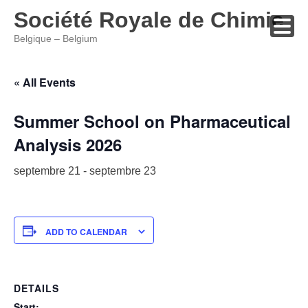
Société Royale de Chimie
Belgique – Belgium
Skip
to
« All Events
content
Summer School on Pharmaceutical
Analysis 2026
septembre 21
-
septembre 23
ADD TO CALENDAR
DETAILS
Start: