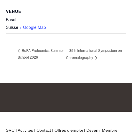
VENUE
Basel
Suisse
+ Google Map
35th International Symposium on
BePA Proteomics Summer
School 2026
Chromatography
SRC
I Activités
I Contact
I Offres d’emploi
I Devenir Membre