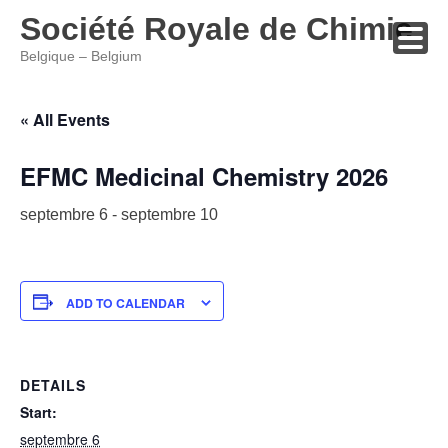
Société Royale de Chimie
Belgique – Belgium
Skip
to
« All Events
content
EFMC Medicinal Chemistry 2026
septembre 6
-
septembre 10
ADD TO CALENDAR
DETAILS
Start:
septembre 6