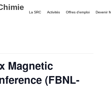
Chimie
La SRC
Activités
Offres d’emploi
Devenir 
x Magnetic
nference (FBNL-