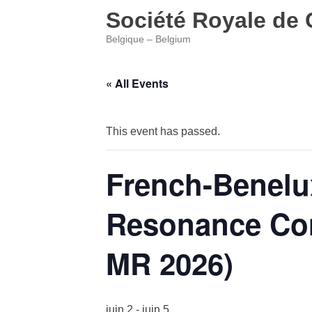
Société Royale de 
Belgique – Belgium
Skip
to
« All Events
content
This event has passed.
French-Benelu
Resonance Co
MR 2026)
juin 2
-
juin 5