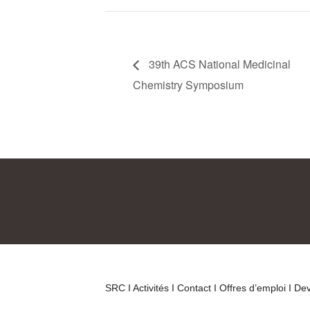
39th ACS National Medicinal
Chemistry Symposium
SRC
I Activités
I Contact
I Offres d’emploi
I De