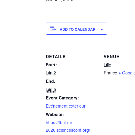
ADD TO CALENDAR
DETAILS
VENUE
Start:
Lille
juin 2
France
+ Googl
End:
juin 5
Event Category:
Evénement extérieur
Website:
https://fbnl-mr-
2026.sciencesconf.org/